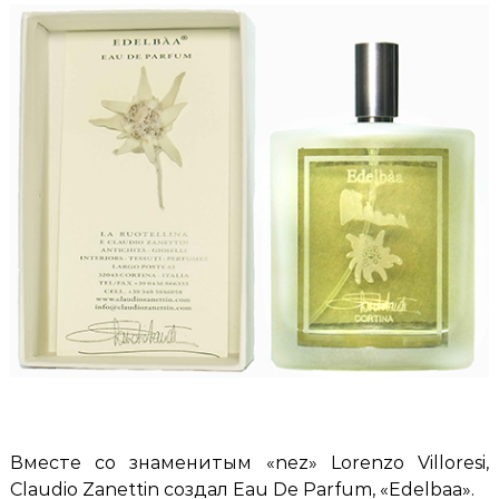
l
t
a
t
u
d
i
i
n
o
Z
a
n
e
t
t
i
n
Вместе со знаменитым «nez» Lorenzo Villoresi,
Claudio Zanettin создал Eau De Parfum, «Edelbaa».