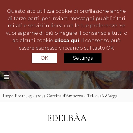
S
a
Questo sito utilizza cookie di profilazione anche
l
di terze parti, per inviarti messaggi pubblicitari
t
mirati e servizi in linea con le tue preferenze. Se
a
vuoi saperne di più o negare il consenso a tutti o
a
ad alcuni cookie
clicca qui
. Il consenso può
l
essere espresso cliccando sul tasto OK.
c
OK
Settings
C
L
o
a
l
n
R
a
t
u
u
o
e
t
d
n
e
i
Largo Poste, 43 - 32043 Cortina d'Ampezzo - Tel. 0436 866333
u
l
o
l
t
i
Z
o
n
EDELBÀA
a
a
n
è
C
e