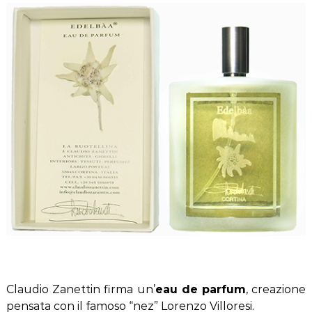
l
t
a
t
u
d
i
i
n
o
Z
a
n
e
t
t
i
n
Claudio Zanettin firma un’
eau de parfum
, creazione
pensata con il famoso “nez” Lorenzo Villoresi.