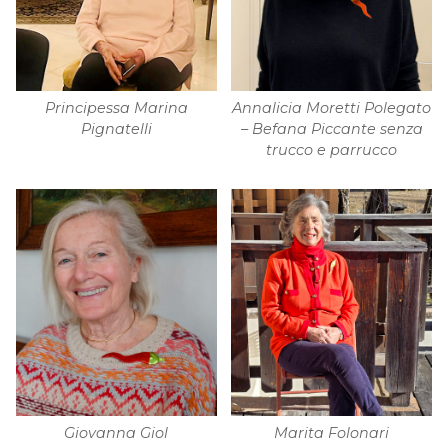
Principessa Marina
Annalicia Moretti Polegato
Pignatelli
– Befana Piccante senza
trucco e parrucco
Giovanna Giol
Marita Folonari