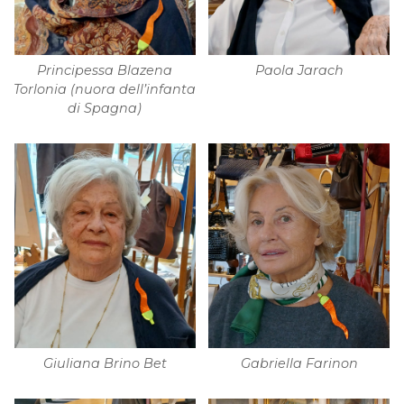
Principessa Blazena
Paola Jarach
Torlonia (nuora dell’infanta
di Spagna)
Giuliana Brino Bet
Gabriella Farinon