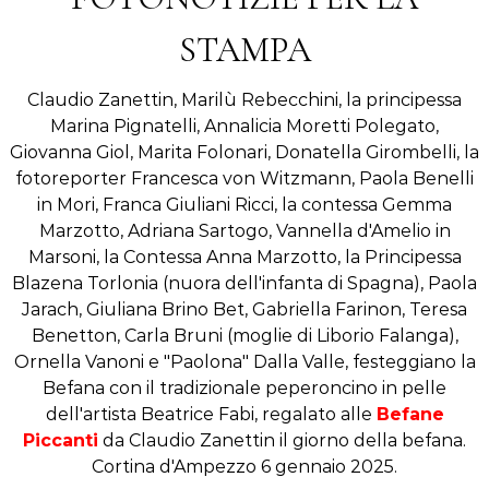
l
t
a
STAMPA
t
u
d
i
i
n
Claudio Zanettin, Marilù Rebecchini, la principessa
o
Z
Marina Pignatelli, Annalicia Moretti Polegato,
a
Giovanna Giol, Marita Folonari, Donatella Girombelli, la
n
fotoreporter Francesca von Witzmann, Paola Benelli
e
t
in Mori, Franca Giuliani Ricci, la contessa Gemma
t
Marzotto, Adriana Sartogo, Vannella d'Amelio in
i
Marsoni, la Contessa Anna Marzotto, la Principessa
n
Blazena Torlonia (nuora dell'infanta di Spagna), Paola
Jarach, Giuliana Brino Bet, Gabriella Farinon, Teresa
Benetton, Carla Bruni (moglie di Liborio Falanga),
Ornella Vanoni e "Paolona" Dalla Valle, festeggiano la
Befana con il tradizionale peperoncino in pelle
dell'artista Beatrice Fabi, regalato alle
Befane
Piccanti
da Claudio Zanettin il giorno della befana.
Cortina d'Ampezzo 6 gennaio 2025.