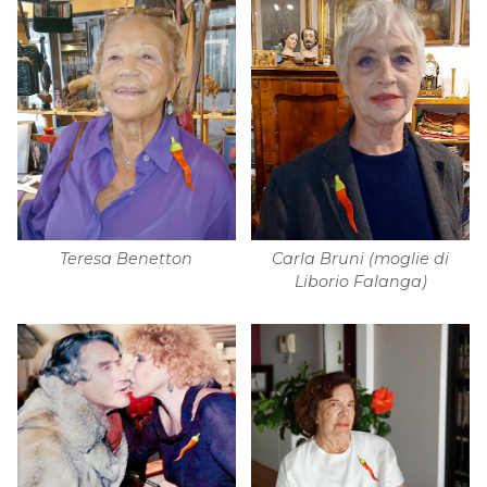
Teresa Benetton
Carla Bruni (moglie di
Liborio Falanga)