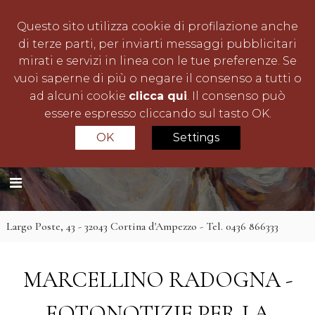
S
a
Questo sito utilizza cookie di profilazione anche
l
di terze parti, per inviarti messaggi pubblicitari
t
mirati e servizi in linea con le tue preferenze. Se
a
vuoi saperne di più o negare il consenso a tutti o
a
ad alcuni cookie
clicca qui
. Il consenso può
l
essere espresso cliccando sul tasto OK.
c
OK
Settings
C
L
o
a
l
n
R
a
t
u
u
o
e
t
d
n
e
i
Largo Poste, 43 - 32043 Cortina d'Ampezzo - Tel. 0436 866333
u
l
o
l
t
i
Z
o
n
MARCELLINO RADOGNA -
a
a
n
è
C
FOTONOTIZIE PER LA
e