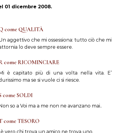
el 01 dicembre 2008.
Q come QUALITÀ
Un aggettivo che mi ossessiona: tutto ciò che mi
attornia lo deve sempre essere.
R come RICOMINCIARE
Mi è capitato più di una volta nella vita. E’
durissimo ma se si vuole ci si riesce.
S come SOLDI
Non so a Voi ma a me non ne avanzano mai..
T come TESORO
..è vero chi trova un amico ne trova uno.