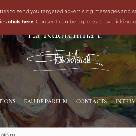
rties to send you targeted advertising messages and se
kies
click here
. Consent can be expressed by clicking 
TIONS
EAU DE PARFUM
CONTACTS
INTERV
6 866333